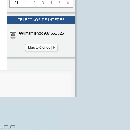
31
1
2
3
4
5
6
TELÉFONOS DE INTERÉS
Ayuntamiento:
987 651 625